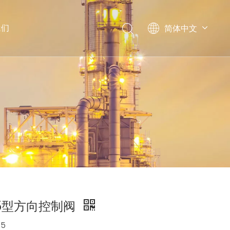
我们
简体中文
Pусский
English
5型方向控制阀
5