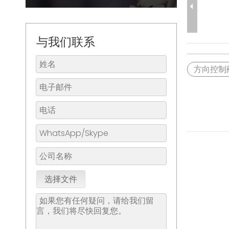
与我们联系
方向控制
选择文件