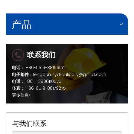
产品
联系我们
电话
： +86-0519-88151952
电子邮件
：
fengdun.hydraulically@gmail.com
电话
：+86 - 13906110575
传真
： +86-0519-88179275
更多信息>
与我们联系