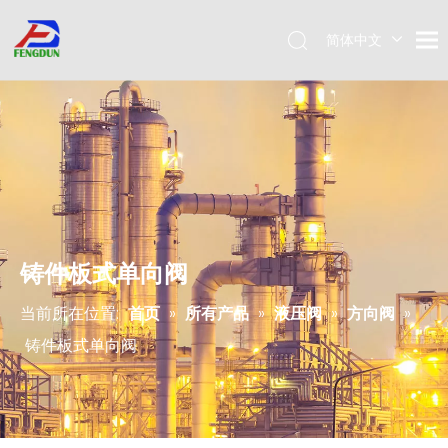
简体中文
Pусский
English
铸件板式单向阀
当前所在位置:
首页
»
所有产品
»
液压阀
»
方向阀
»
铸件板式单向阀