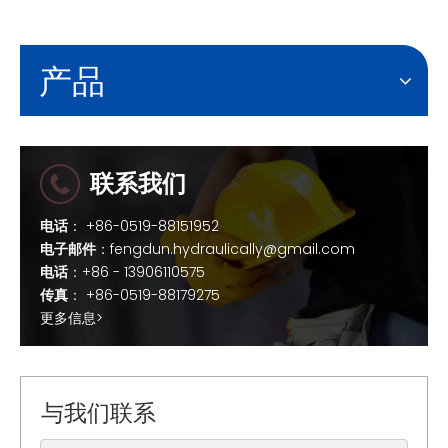
产品
联系我们
电话
： +86-0519-88151952
电子邮件
：
fengdun.hydraulically@gmail.com
电话
：+86 - 13906110575
传真
： +86-0519-88179275
更多信息>
与我们联系