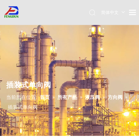
简体中文
Pусский
English
插装式单向阀
当前所在位置:
首页
»
所有产品
»
液压阀
»
方向阀
»
插装式单向阀