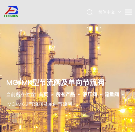
简体中文
Pусский
English
MG/MK型节流阀及单向节流阀
当前所在位置:
首页
»
所有产品
»
液压阀
»
流量阀
»
MG/MK型节流阀及单向节流阀