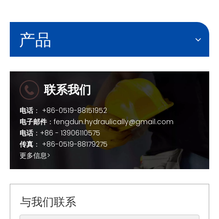
产品
联系我们
电话
： +86-0519-88151952
电子邮件
：
fengdun.hydraulically@gmail.com
电话
：+86 - 13906110575
传真
： +86-0519-88179275
更多信息>
与我们联系