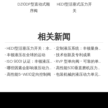
DZ10DP型直动式顺
HED1型活塞式压力开
HE
序阀
关
相关新闻
HED1型活塞压力开关：水电系统必备
定制液压系统：丰顿量身定制的解决方案
丰顿液压在全球的运动
技术创新及专利成果
ISO 9001 认证：丰顿液压提高了标准
RVP 型单向阀 - 可靠的单向液压控制
哪些因素会影响液压动力单元的压力不足？
高性能530垂直磨机压力缸用于工业研磨
高性能5-WE10定向控制阀
包装机械的液压动力单元 - 每一个循环中的精确与可靠