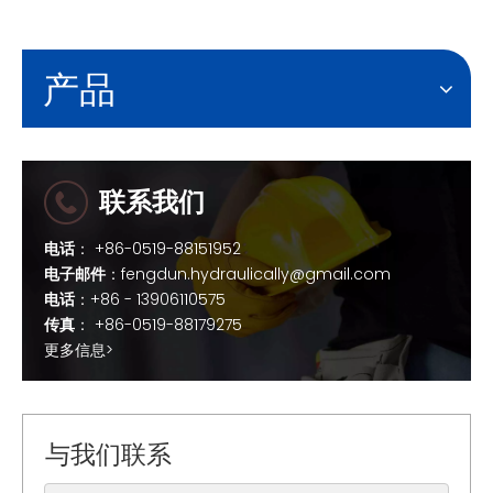
产品
联系我们
电话
： +86-0519-88151952
电子邮件
：
fengdun.hydraulically@gmail.com
电话
：+86 - 13906110575
传真
： +86-0519-88179275
更多信息>
与我们联系