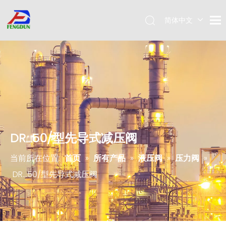
简体中文
Pусский
English
DR...50/型先导式减压阀
当前所在位置:
首页
»
所有产品
»
液压阀
»
压力阀
»
DR...50/型先导式减压阀