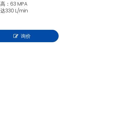
高：63 MPA
330 L/min
询价