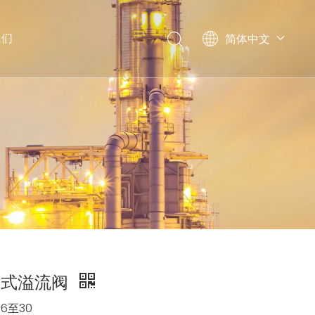
我们
简体中文
Pусский
English
动式溢流阀
6至30