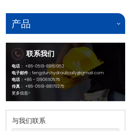
产品
联系我们
电话
： +86-0519-88151952
电子邮件
：
fengdun.hydraulically@gmail.com
电话
：+86 - 13906110575
传真
： +86-0519-88179275
更多信息>
与我们联系