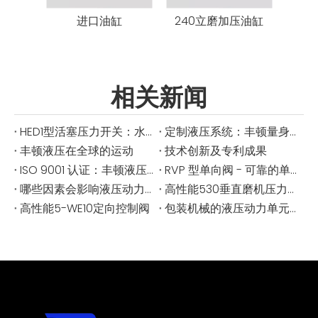
进口油缸
240立磨加压油缸
30
相关新闻
HED1型活塞压力开关：水电系统必备
定制液压系统：丰顿量身定制的解决方案
丰顿液压在全球的运动
技术创新及专利成果
ISO 9001 认证：丰顿液压提高了标准
RVP 型单向阀 - 可靠的单向液压控制
哪些因素会影响液压动力单元的压力不足？
高性能530垂直磨机压力缸用于工业研磨
高性能5-WE10定向控制阀
包装机械的液压动力单元 - 每一个循环中的精确与可靠