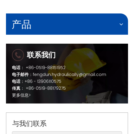
产品
联系我们
电话
： +86-0519-88151952
电子邮件
：
fengdun.hydraulically@gmail.com
电话
：+86 - 13906110575
传真
： +86-0519-88179275
更多信息>
与我们联系