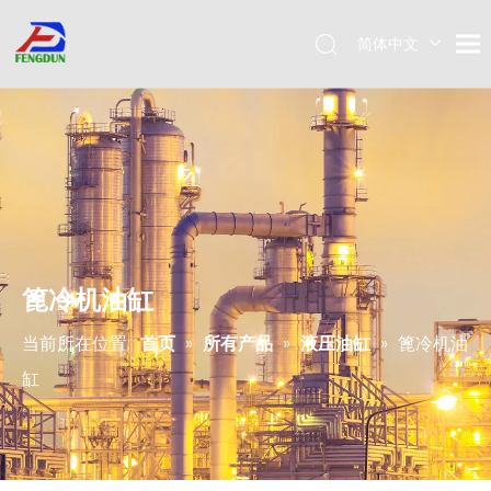
简体中文
Pусский
English
篦冷机油缸
当前所在位置:
首页
»
所有产品
»
液压油缸
»
篦冷机油
缸