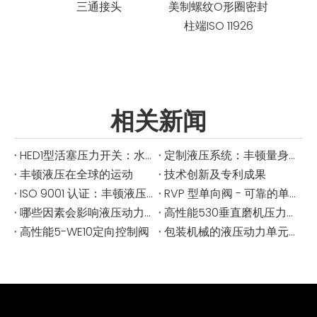
三通接头
美制螺纹O形圈密封
柱端ISO 11926
相关新闻
HED1型活塞压力开关：水电系统必备
定制液压系统：丰顿量身定制的解决方案
丰顿液压在全球的运动
技术创新及专利成果
ISO 9001 认证：丰顿液压提高了标准
RVP 型单向阀 - 可靠的单向液压控制
哪些因素会影响液压动力单元的压力不足？
高性能530垂直磨机压力缸用于工业研磨
高性能5-WE10定向控制阀
包装机械的液压动力单元 - 每一个循环中的精确与可靠