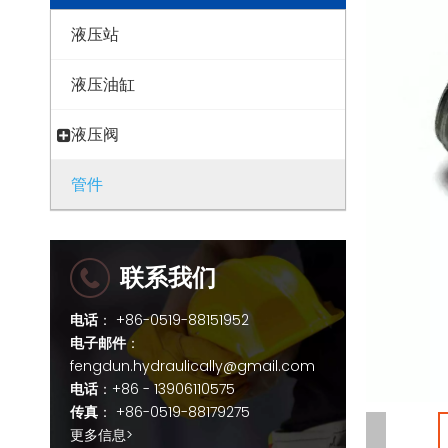
液压站
液压油缸
液压阀
管件
联系我们
电话
： +86-0519-88151952
电子邮件
：
fengdun.hydraulically@gmail.com
电话
：+86 - 13906110575
传真
： +86-0519-88179275
更多信息>