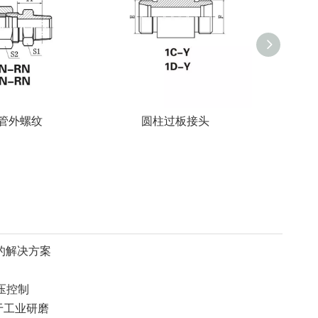
管外螺纹
圆柱过板接头
90
的解决方案
液压控制
于工业研磨