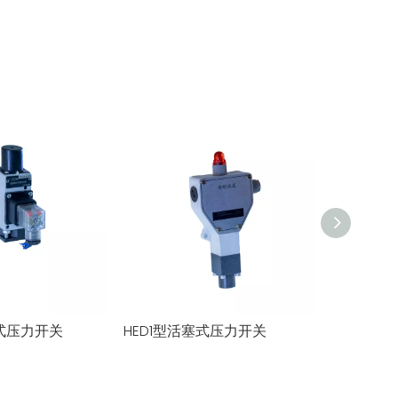
塞式压力开关
HED1型活塞式压力开关
插装式先