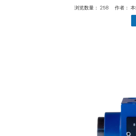
浏览数量：
258
作者： 本站
["wechat","line","twitter","facebook","linkedin","