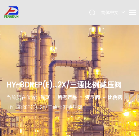
简体中文
Pусский
English
HY-3DREP(E)...2X/三通比例减压阀
当前所在位置:
首页
»
所有产品
»
液压阀
»
比例阀
»
HY-3DREP(E)...2X/三通比例减压阀