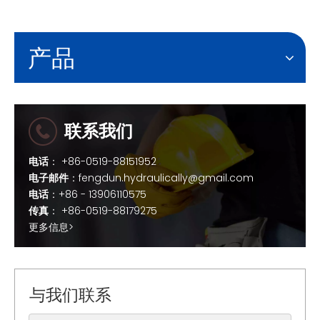
产品
联系我们
电话
： +86-0519-88151952
电子邮件
：
fengdun.hydraulically@gmail.com
电话
：+86 - 13906110575
传真
： +86-0519-88179275
更多信息>
与我们联系