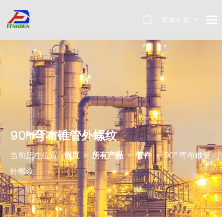
简体中文
Pусский
English
90° 弯布锥管外螺纹
当前所在位置:
首页
»
所有产品
»
管件
»
90° 弯布锥管
外螺纹