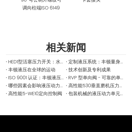
调向柱端ISO 6149
圈密
相关新闻
HED1型活塞压力开关：水电系统必备
定制液压系统：丰顿量身定制的解决方案
丰顿液压在全球的运动
技术创新及专利成果
ISO 9001 认证：丰顿液压提高了标准
RVP 型单向阀 - 可靠的单向液压控制
哪些因素会影响液压动力单元的压力不足？
高性能530垂直磨机压力缸用于工业研磨
高性能5-WE10定向控制阀
包装机械的液压动力单元 - 每一个循环中的精确与可靠